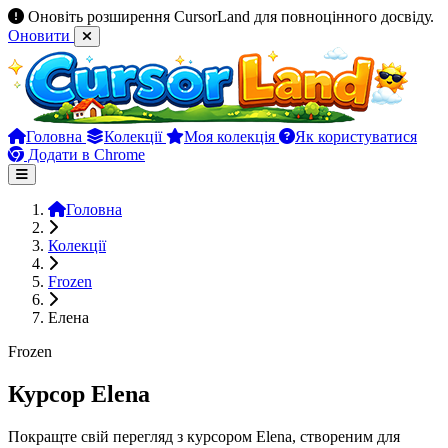
Оновіть розширення CursorLand для повноцінного досвіду.
Оновити
Головна
Колекції
Моя колекція
Як користуватися
Додати в Chrome
Головна
Колекції
Frozen
Елена
Frozen
Курсор Elena
Покращте свій перегляд з курсором Elena, створеним для