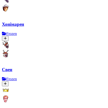
Хонімарен
Frozen
Свен
Frozen