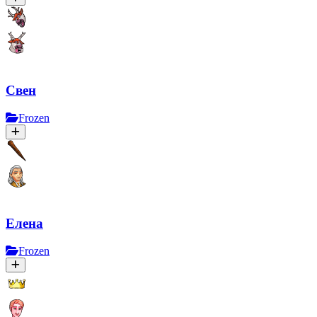
Свен
Frozen
Елена
Frozen