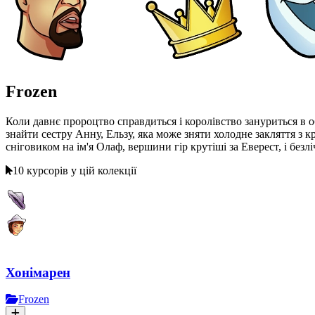
Frozen
Коли давнє пророцтво справдиться і королівство зануриться в 
знайти сестру Анну, Ельзу, яка може зняти холодне закляття з к
сніговиком на ім'я Олаф, вершини гір крутіші за Еверест, і безл
10 курсорів у цій колекції
Хонімарен
Frozen