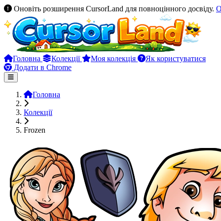
Оновіть розширення CursorLand для повноцінного досвіду.
О
Головна
Колекції
Моя колекція
Як користуватися
Додати в Chrome
Головна
Колекції
Frozen