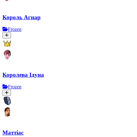
Король Агнар
Frozen
Королева Ідуна
Frozen
Маттіас