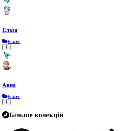
Ельза
Frozen
Анна
Frozen
Більше колекцій