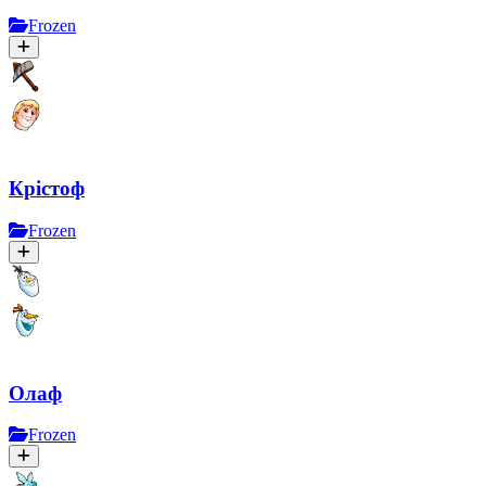
Frozen
Крістоф
Frozen
Олаф
Frozen