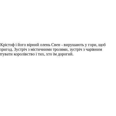
 Крістоф і його вірний олень Свен - вирушають у гори, щоб
пригод. Зустріч з містичними тролями, зустріч з чарівним
тувати королівство і тих, хто їм дорогий.