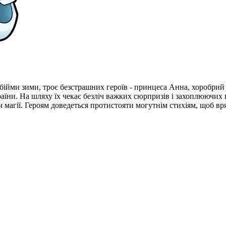
обійми зими, троє безстрашних героїв - принцеса Анна, хоробрий
раїни. На шляху їх чекає безліч важких сюрпризів і захоплюючих 
іч магії. Героям доведеться протистояти могутнім стихіям, щоб вря