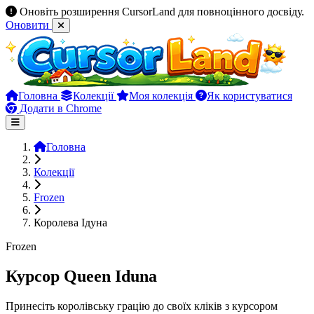
Оновіть розширення CursorLand для повноцінного досвіду.
Оновити
Головна
Колекції
Моя колекція
Як користуватися
Додати в Chrome
Головна
Колекції
Frozen
Королева Ідуна
Frozen
Курсор Queen Iduna
Принесіть королівську грацію до своїх кліків з курсором