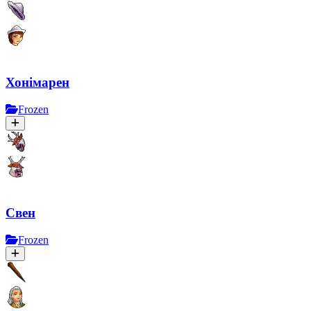
Хонімарен
Frozen
Свен
Frozen