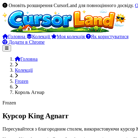
Оновіть розширення CursorLand для повноцінного досвіду.
О
Головна
Колекції
Моя колекція
Як користуватися
Додати в Chrome
Головна
Колекції
Frozen
Король Агнар
Frozen
Курсор King Agnarr
Пересувайтеся з благородним стилем, використовуючи курсор Ki