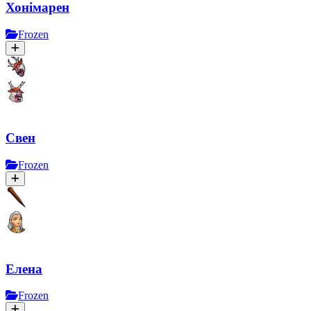
Хонімарен
Frozen
Свен
Frozen
Елена
Frozen