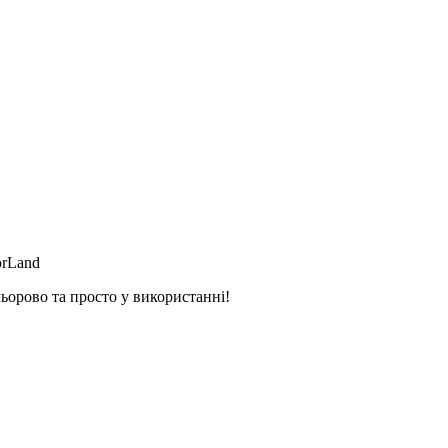
orLand
ьорово та просто у використанні!