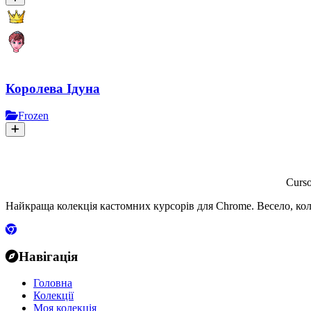
Королева Ідуна
Frozen
Curs
Найкраща колекція кастомних курсорів для Chrome. Весело, кол
Навігація
Головна
Колекції
Моя колекція