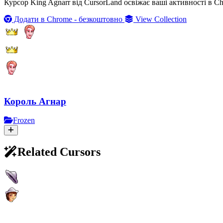
Курсор King Agnarr від CursorLand освіжає ваші активності в C
Додати в Chrome - безкоштовно
View Collection
Король Агнар
Frozen
Related Cursors