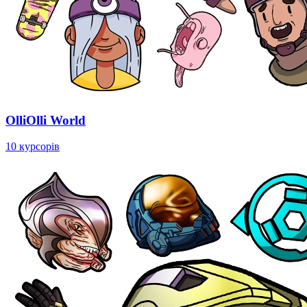
OlliOlli World
10 курсорів