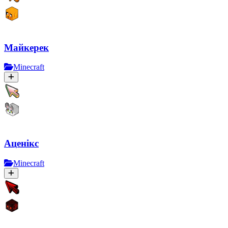
Майкерек
Minecraft
Аценікс
Minecraft