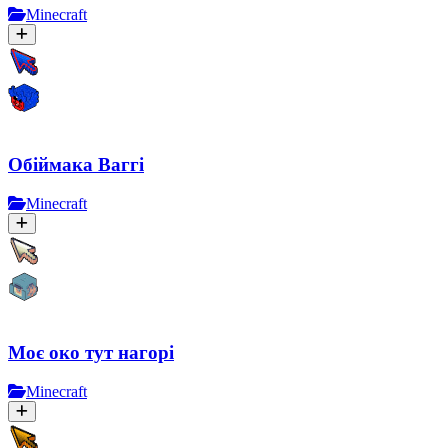
Minecraft
Обіймака Ваггі
Minecraft
Моє око тут нагорі
Minecraft