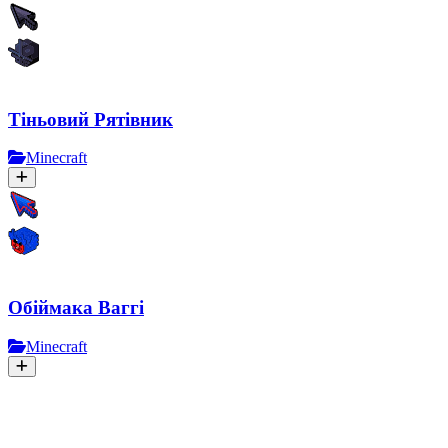
Тіньовий Рятівник
Minecraft
Обіймака Ваггі
Minecraft