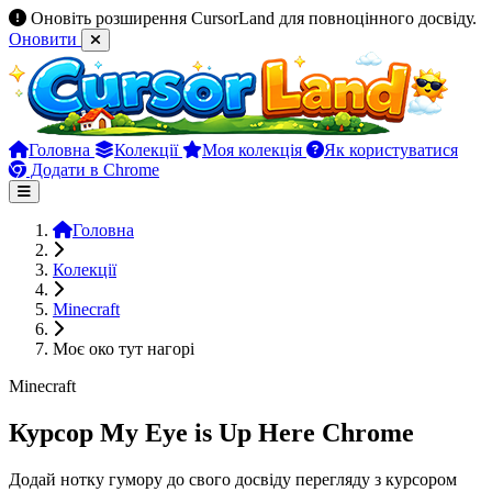
Оновіть розширення CursorLand для повноцінного досвіду.
Оновити
Головна
Колекції
Моя колекція
Як користуватися
Додати в Chrome
Головна
Колекції
Minecraft
Моє око тут нагорі
Minecraft
Курсор My Eye is Up Here Chrome
Додай нотку гумору до свого досвіду перегляду з курсором