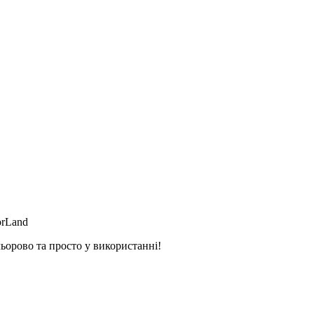
orLand
ьорово та просто у використанні!