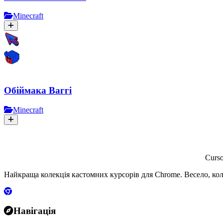
Minecraft
Обіймака Ваггі
Minecraft
Curs
Найкраща колекція кастомних курсорів для Chrome. Весело, кол
Навігація