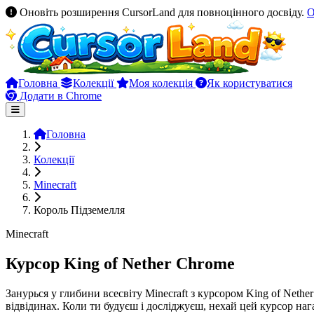
Оновіть розширення CursorLand для повноцінного досвіду.
О
Головна
Колекції
Моя колекція
Як користуватися
Додати в Chrome
Головна
Колекції
Minecraft
Король Підземелля
Minecraft
Курсор King of Nether Chrome
Занурься у глибини всесвіту Minecraft з курсором King of Nethe
відвідинах. Коли ти будуєш і досліджуєш, нехай цей курсор нага