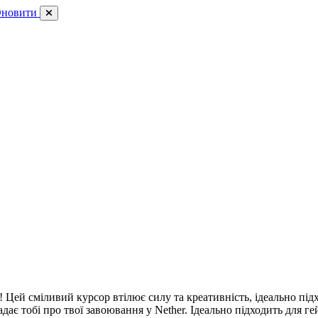
новити
r! Цей сміливий курсор втілює силу та креативність, ідеально під
дає тобі про твої завоювання у Nether. Ідеально підходить для ге