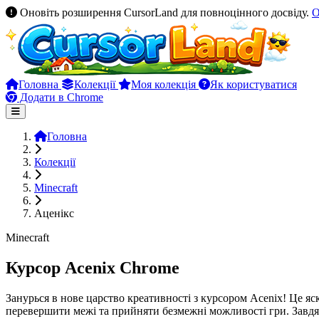
Оновіть розширення CursorLand для повноцінного досвіду.
О
Головна
Колекції
Моя колекція
Як користуватися
Додати в Chrome
Головна
Колекції
Minecraft
Аценікс
Minecraft
Курсор Acenix Chrome
Занурься в нове царство креативності з курсором Acenix! Це яск
перевершити межі та прийняти безмежні можливості гри. Завд