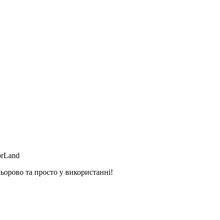
orLand
ьорово та просто у використанні!