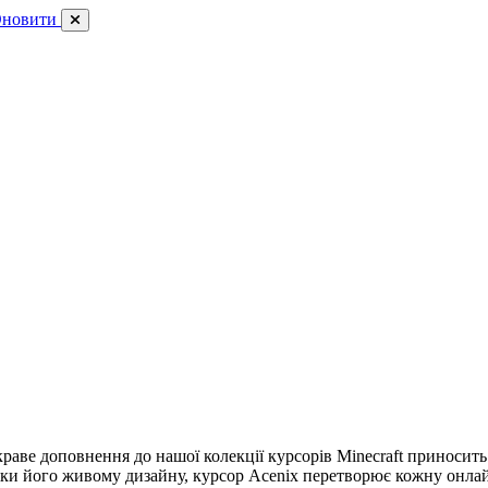
новити
раве доповнення до нашої колекції курсорів Minecraft приносить 
яки його живому дизайну, курсор Acenix перетворює кожну онла