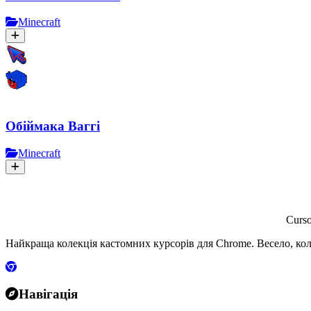
Minecraft
Обіймака Ваггі
Minecraft
Curs
Найкраща колекція кастомних курсорів для Chrome. Весело, кол
Навігація