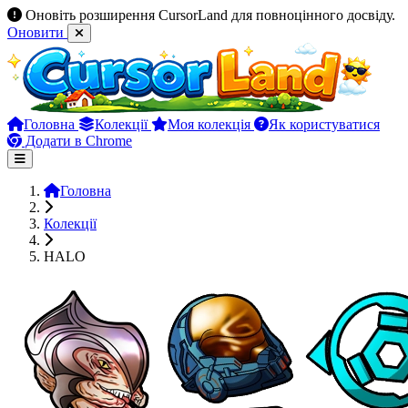
Оновіть розширення CursorLand для повноцінного досвіду.
Оновити
Головна
Колекції
Моя колекція
Як користуватися
Додати в Chrome
Головна
Колекції
HALO