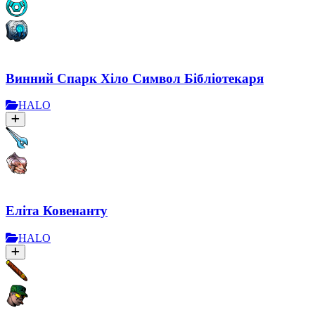
Винний Спарк Хіло Символ Бібліотекаря
HALO
Еліта Ковенанту
HALO