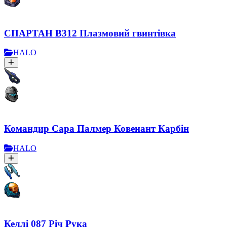
СПАРТАН B312 Плазмовий гвинтівка
HALO
Командир Сара Палмер Ковенант Карбін
HALO
Келлі 087 Річ Рука