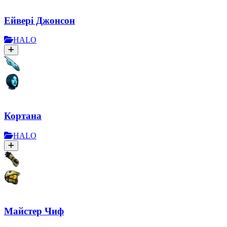
Ейвері Джонсон
HALO
Кортана
HALO
Майстер Чиф