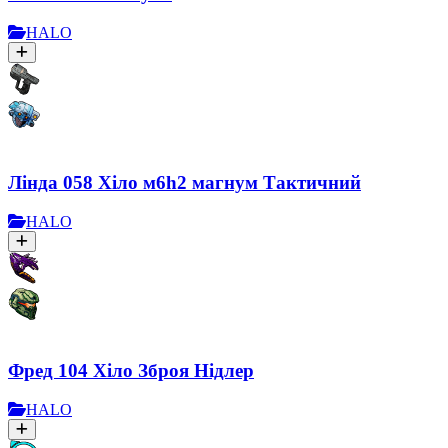
HALO
Лінда 058 Хіло м6h2 магнум Тактичний
HALO
Фред 104 Хіло Зброя Нідлер
HALO