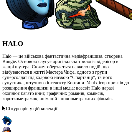
HALO
Halo — це військова фантастична медіафраншиза, створена
Bungie. Основою слугує оригінальна трилогія відеоігор в
жанрі шутера. Сюжет обертається навколо подій, що
відбуваються в житті Мастера Чифа, одного з групи
суперсолдат під кодовою назвою "Спартанці", та його
супутника, штучного інтелекту Кортани. Успіх ігор призвів до
розширення франшизи в інші медіа: всесвіт Halo наразі
охоплює багато книг, графічних романів, коміксів,
короткометражок, анімацій і повнометражних фільмів.
10 курсорів у цій колекції