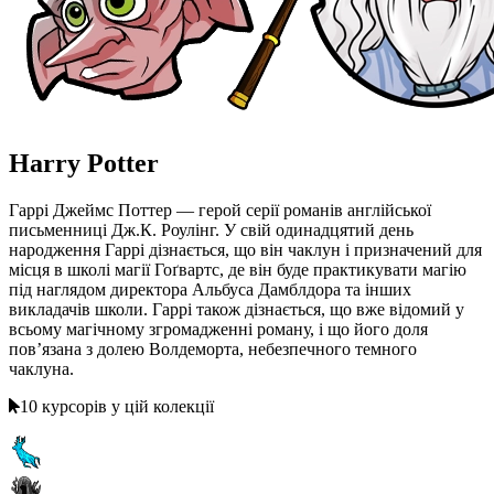
Harry Potter
Гаррі Джеймс Поттер — герой серії романів англійської
письменниці Дж.К. Роулінг. У свій одинадцятий день
народження Гаррі дізнається, що він чаклун і призначений для
місця в школі магії Гоґвартс, де він буде практикувати магію
під наглядом директора Альбуса Дамблдора та інших
викладачів школи. Гаррі також дізнається, що вже відомий у
всьому магічному згромадженні роману, і що його доля
пов’язана з долею Волдеморта, небезпечного темного
чаклуна.
10 курсорів у цій колекції