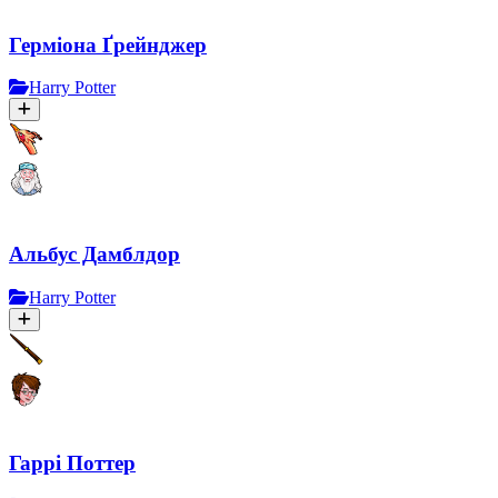
Герміона Ґрейнджер
Harry Potter
Альбус Дамблдор
Harry Potter
Гаррі Поттер