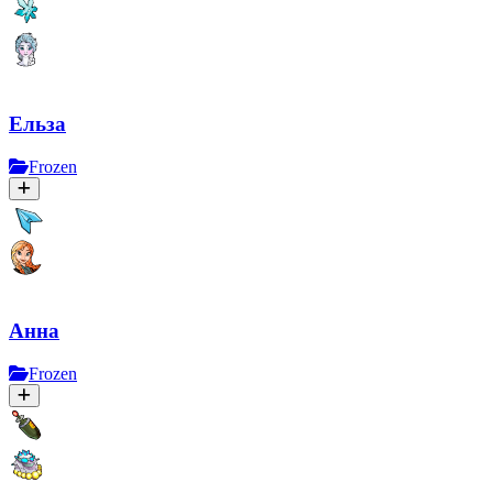
Ельза
Frozen
Анна
Frozen