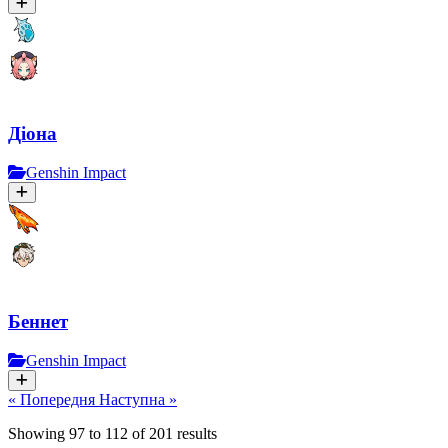
Діона
Genshin Impact
Беннет
Genshin Impact
« Попередня
Наступна »
Showing
97
to
112
of
201
results