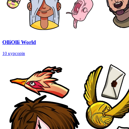
OlliOlli World
10 курсорів