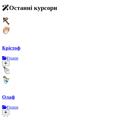
Останні курсори
Крістоф
Frozen
Олаф
Frozen