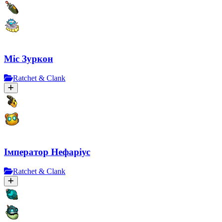
Міс Зуркон
Ratchet & Clank
Імператор Нефаріус
Ratchet & Clank