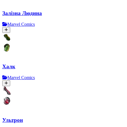
Залізна Людина
Marvel Comics
Халк
Marvel Comics
Ультрон