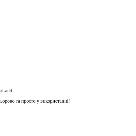
orLand
ьорово та просто у використанні!