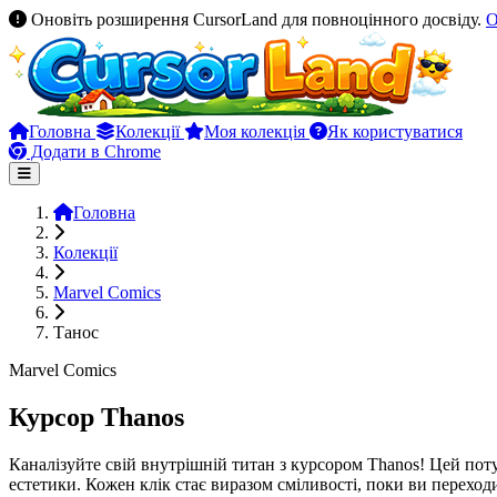
Оновіть розширення CursorLand для повноцінного досвіду.
О
Головна
Колекції
Моя колекція
Як користуватися
Додати в Chrome
Головна
Колекції
Marvel Comics
Танос
Marvel Comics
Курсор Thanos
Каналізуйте свій внутрішній титан з курсором Thanos! Цей поту
естетики. Кожен клік стає виразом сміливості, поки ви переход