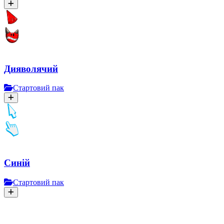
Дияволячий
Стартовий пак
Синій
Стартовий пак