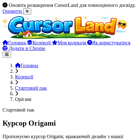
Оновіть розширення CursorLand для повноцінного досвіду.
Оновити
Головна
Колекції
Моя колекція
Як користуватися
Додати в Chrome
Головна
Колекції
Стартовий пак
Орігамі
Стартовий пак
Курсор Origami
Пропонуємо курсор Origami, вражаючий дизайн з нашої