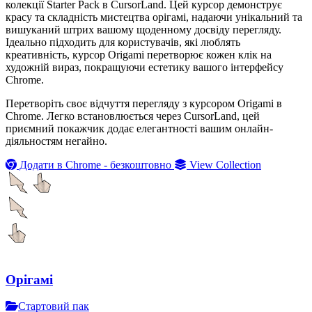
колекції Starter Pack в CursorLand. Цей курсор демонструє
красу та складність мистецтва орігамі, надаючи унікальний та
вишуканий штрих вашому щоденному досвіду перегляду.
Ідеально підходить для користувачів, які люблять
креативність, курсор Origami перетворює кожен клік на
художній вираз, покращуючи естетику вашого інтерфейсу
Chrome.
Перетворіть своє відчуття перегляду з курсором Origami в
Chrome. Легко встановлюється через CursorLand, цей
приємний покажчик додає елегантності вашим онлайн-
діяльностям негайно.
Додати в Chrome - безкоштовно
View Collection
Орігамі
Стартовий пак