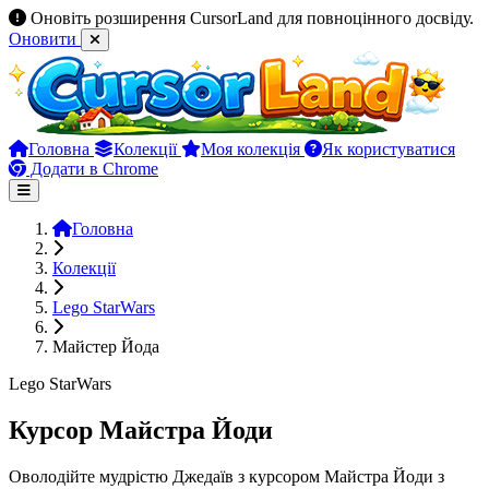
Оновіть розширення CursorLand для повноцінного досвіду.
Оновити
Головна
Колекції
Моя колекція
Як користуватися
Додати в Chrome
Головна
Колекції
Lego StarWars
Майстер Йода
Lego StarWars
Курсор Майстра Йоди
Оволодійте мудрістю Джедаїв з курсором Майстра Йоди з