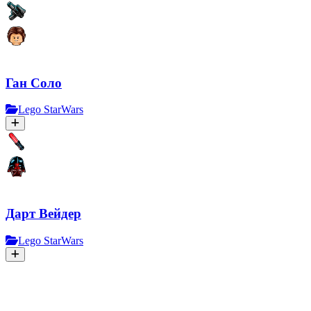
Ган Соло
Lego StarWars
Дарт Вейдер
Lego StarWars