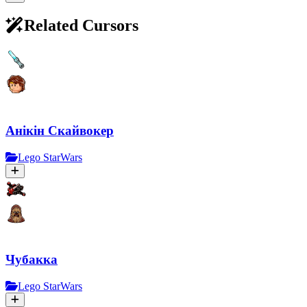
Related Cursors
Анікін Скайвокер
Lego StarWars
Чубакка
Lego StarWars