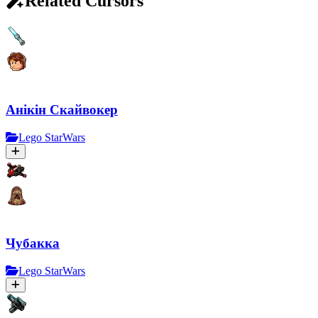
Related Cursors
Анікін Скайвокер
Lego StarWars
Чубакка
Lego StarWars