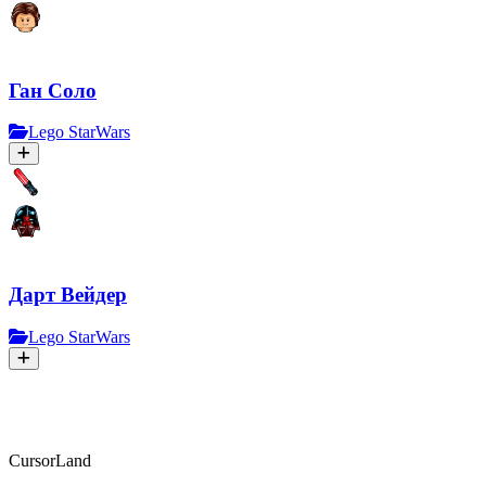
Ган Соло
Lego StarWars
Дарт Вейдер
Lego StarWars
CursorLand