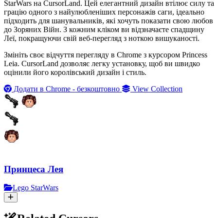
StarWars на CursorLand. Цей елегантний дизайн втілює силу та
грацію одного з найулюбленіших персонажів саги, ідеально
підходить для шанувальників, які хочуть показати свою любов
до Зоряних Війн. З кожним кліком ви відзначаєте спадщину
Леї, покращуючи свій веб-перегляд з ноткою вишуканості.
Змініть своє відчуття перегляду в Chrome з курсором Princess
Leia. CursorLand дозволяє легку установку, щоб ви швидко
оцінили його королівський дизайн і стиль.
Додати в Chrome - безкоштовно
View Collection
Принцеса Лея
Lego StarWars