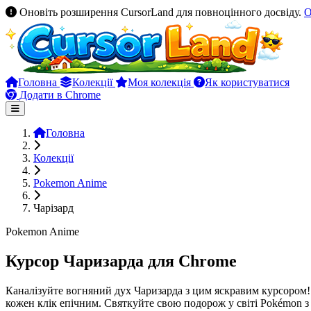
Оновіть розширення CursorLand для повноцінного досвіду.
О
Головна
Колекції
Моя колекція
Як користуватися
Додати в Chrome
Головна
Колекції
Pokemon Anime
Чарізард
Pokemon Anime
Курсор Чаризарда для Chrome
Каналізуйте вогняний дух Чаризарда з цим яскравим курсором! 
кожен клік епічним. Святкуйте свою подорож у світі Pokémon 