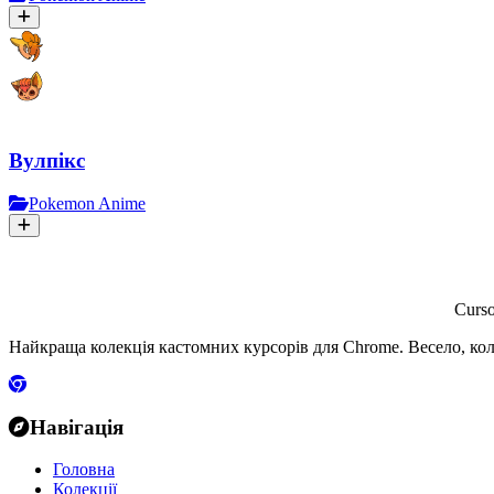
Вулпікс
Pokemon Anime
Curs
Найкраща колекція кастомних курсорів для Chrome. Весело, кол
Навігація
Головна
Колекції