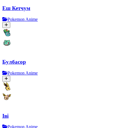
Еш Кетчум
Pokemon Anime
Булбасор
Pokemon Anime
Іві
Pokemon Anime