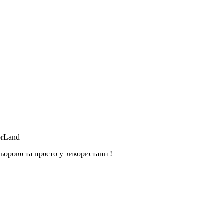
orLand
ьорово та просто у використанні!