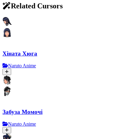
Related Cursors
Хіната Хюга
Naruto Anime
Забуза Момочі
Naruto Anime