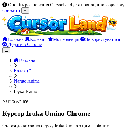
Оновіть розширення CursorLand для повноцінного досвіду.
Оновити
Головна
Колекції
Моя колекція
Як користуватися
Додати в Chrome
Головна
Колекції
Naruto Anime
Ірука Уміно
Naruto Anime
Курсор Iruka Umino Chrome
Стався до виховного духу Iruka Umino з цим чарівним