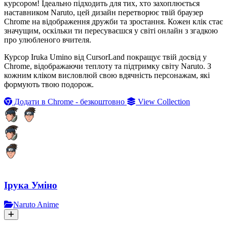
курсором! Ідеально підходить для тих, хто захоплюється
наставником Naruto, цей дизайн перетворює твій браузер
Chrome на відображення дружби та зростання. Кожен клік стає
значущим, оскільки ти пересуваєшся у світі онлайн з згадкою
про улюбленого вчителя.
Курсор Iruka Umino від CursorLand покращує твій досвід у
Chrome, відображаючи теплоту та підтримку світу Naruto. З
кожним кліком висловлюй свою вдячність персонажам, які
формують твою подорож.
Додати в Chrome - безкоштовно
View Collection
Ірука Уміно
Naruto Anime