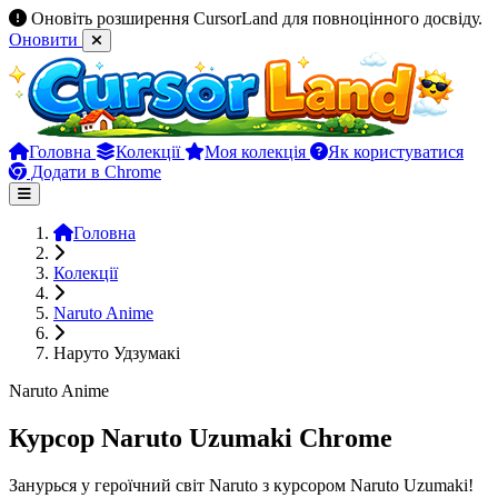
Оновіть розширення CursorLand для повноцінного досвіду.
Оновити
Головна
Колекції
Моя колекція
Як користуватися
Додати в Chrome
Головна
Колекції
Naruto Anime
Наруто Удзумакі
Naruto Anime
Курсор Naruto Uzumaki Chrome
Занурься у героїчний світ Naruto з курсором Naruto Uzumaki!