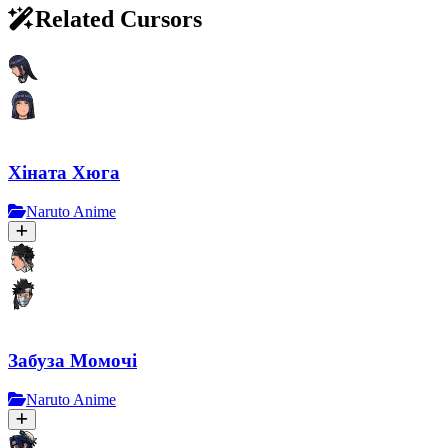
Related Cursors
Хіната Хюга
Naruto Anime
Забуза Момочі
Naruto Anime