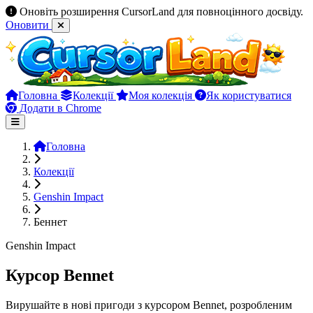
Оновіть розширення CursorLand для повноцінного досвіду.
Оновити
Головна
Колекції
Моя колекція
Як користуватися
Додати в Chrome
Головна
Колекції
Genshin Impact
Беннет
Genshin Impact
Курсор Bennet
Вирушайте в нові пригоди з курсором Bennet, розробленим