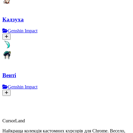
Кадзуха
Genshin Impact
Венті
Genshin Impact
CursorLand
Найкраща колекція кастомних курсорів для Chrome. Весело,