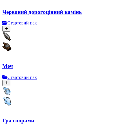
Червоний дорогоцінний камінь
Стартовий пак
Меч
Стартовий пак
Гра спорами