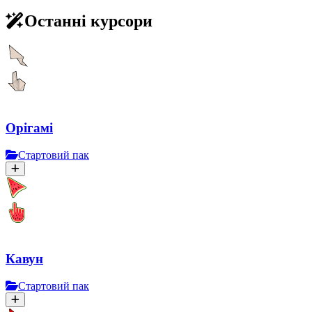
Останні курсори
Орігамі
Стартовий пак
Кавун
Стартовий пак